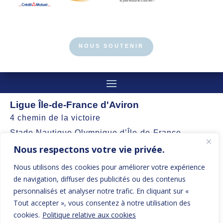
NOUS SOUTENIR
Ligue Île-de-France d'Aviron
4 chemin de la victoire
Stade Nautique Olympique d’Île-de-France
Nous respectons votre vie privée.
77360 Vaires-sur-Marne
Nous utilisons des cookies pour améliorer votre expérience
contact@aviron-iledefrance.org
de navigation, diffuser des publicités ou des contenus
personnalisés et analyser notre trafic. En cliquant sur «
Suivez nos actualités et restez informés
Tout accepter », vous consentez à notre utilisation des
cookies.
Politique relative aux cookies