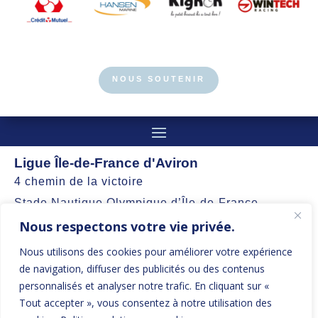
NOUS SOUTENIR
Ligue Île-de-France d'Aviron
4 chemin de la victoire
Stade Nautique Olympique d’Île-de-France
Nous respectons votre vie privée.
77360 Vaires-sur-Marne
Nous utilisons des cookies pour améliorer votre expérience
contact@aviron-iledefrance.org
de navigation, diffuser des publicités ou des contenus
personnalisés et analyser notre trafic. En cliquant sur «
Suivez nos actualités et restez informés
Tout accepter », vous consentez à notre utilisation des