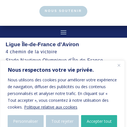
NOUS SOUTENIR
Ligue Île-de-France d'Aviron
4 chemin de la victoire
Stade Nautique Olympique d’Île-de-France
Nous respectons votre vie privée.
77360 Vaires-sur-Marne
Nous utilisons des cookies pour améliorer votre expérience
contact@aviron-iledefrance.org
de navigation, diffuser des publicités ou des contenus
personnalisés et analyser notre trafic. En cliquant sur «
Suivez nos actualités et restez informés
Tout accepter », vous consentez à notre utilisation des
cookies.
Politique relative aux cookies
Personnaliser
Tout rejeter
Accepter tout