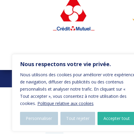
Nous respectons votre vie privée.
Nous utilisons des cookies pour améliorer votre expérienc
NOUS TROUVER
NOU
de navigation, diffuser des publicités ou des contenus
personnalisés et analyser notre trafic. En cliquant sur «
Ligue Île-de-France d'Aviron
Tout accepter », vous consentez à notre utilisation des
4 chemin de la victoire
cookies.
Politique relative aux cookies
Stade Nautique Olympique d’Île-de-
France
Personnaliser
Tout rejeter
Accepter tout
77360 Vaires-sur-Marne