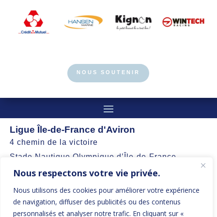
NOUS SOUTENIR
Ligue Île-de-France d'Aviron
4 chemin de la victoire
Stade Nautique Olympique d’Île-de-France
Nous respectons votre vie privée.
77360 Vaires-sur-Marne
Nous utilisons des cookies pour améliorer votre expérience
contact@aviron-iledefrance.org
de navigation, diffuser des publicités ou des contenus
personnalisés et analyser notre trafic. En cliquant sur «