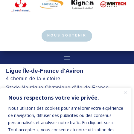
NOUS SOUTENIR
Ligue Île-de-France d'Aviron
4 chemin de la victoire
Stade Nautique Olympique d’Île-de-France
Nous respectons votre vie privée.
77360 Vaires-sur-Marne
Nous utilisons des cookies pour améliorer votre expérience
contact@aviron-iledefrance.org
de navigation, diffuser des publicités ou des contenus
personnalisés et analyser notre trafic. En cliquant sur «
Suivez nos actualités et restez informés
Tout accepter », vous consentez à notre utilisation des