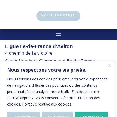
NOUS SOUTENIR
Ligue Île-de-France d'Aviron
4 chemin de la victoire
Stade Nautique Olympique d’Île-de-France
Nous respectons votre vie privée.
77360 Vaires-sur-Marne
Nous utilisons des cookies pour améliorer votre expérience
contact@aviron-iledefrance.org
de navigation, diffuser des publicités ou des contenus
personnalisés et analyser notre trafic. En cliquant sur «
Suivez nos actualités et restez informés
Tout accepter », vous consentez à notre utilisation des
cookies.
Politique relative aux cookies