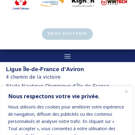
NOUS SOUTENIR
Ligue Île-de-France d'Aviron
4 chemin de la victoire
Stade Nautique Olympique d’Île-de-France
Nous respectons votre vie privée.
77360 Vaires-sur-Marne
Nous utilisons des cookies pour améliorer votre expérience
contact@aviron-iledefrance.org
de navigation, diffuser des publicités ou des contenus
personnalisés et analyser notre trafic. En cliquant sur «
Suivez nos actualités et restez informés
Tout accepter », vous consentez à notre utilisation des