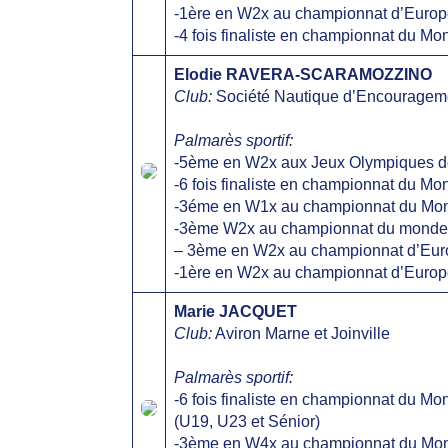
-1ère en W2x au championnat d’Europ
-4 fois finaliste en championnat du Mo
Elodie RAVERA-SCARAMOZZINO
Club:
Société Nautique d’Encourageme
Palmarès sportif:
-5ème en W2x aux Jeux Olympiques d
-6 fois finaliste en championnat du Mo
-3éme en W1x au championnat du Mon
-3ème W2x au championnat du monde j
– 3ème en W2x au championnat d’Eur
-1ère en W2x au championnat d’Europ
Marie JACQUET
Club:
Aviron Marne et Joinville
Palmarès sportif:
-6 fois finaliste en championnat du Mo
(U19, U23 et Sénior)
-3ème en W4x au championnat du Mon