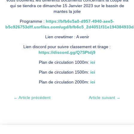
qui se tiendra ce dimanche 15 Janvier 2023 sur le bassin de
mantes la jolie
Programme :
https://bfb6c5a0-d957-4940-aee5-
b5c926753dff.usrfiles.com/ugd/bfb6c5_2d4051f31e194384933d
Lien crewtimer : A venir
Lien discord pour suivre classement et tirage :
https://discord.gg/Q7SPtdj9
Plan de circulation 1000m:
ici
Plan de circulation 1500m:
ici
Plan de circulation 2000m:
ici
←
Article précédent
Article suivant
→