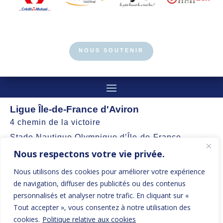
NOUS SOUTENIR
Ligue Île-de-France d'Aviron
4 chemin de la victoire
Stade Nautique Olympique d’Île-de-France
Nous respectons votre vie privée.
77360 Vaires-sur-Marne
Nous utilisons des cookies pour améliorer votre expérience
contact@aviron-iledefrance.org
de navigation, diffuser des publicités ou des contenus
personnalisés et analyser notre trafic. En cliquant sur «
Suivez nos actualités et restez informés
Tout accepter », vous consentez à notre utilisation des
cookies.
Politique relative aux cookies