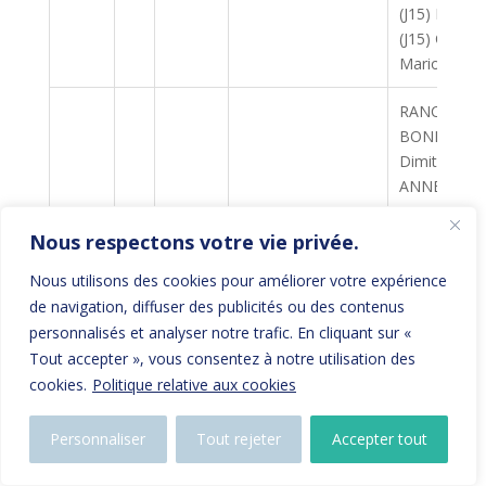
(J15) MAHJ
(J15) COIN
Marion (J15)
RANCHON Ya
BONNEHOR
Dimitri (J15
ANNET Axel 
C06
MAZEAU Lor
10
10
MELUN CNM 1
J16H8+
WUS Jossera
Nous respectons votre vie privée.
NABOT Anton
Nous utilisons des cookies pour améliorer votre expérience
GIGNOUX Ar
de navigation, diffuser des publicités ou des contenus
LOURDEZ M
personnalisés et analyser notre trafic. En cliquant sur «
(J16) COPIN
Tout accepter », vous consentez à notre utilisation des
ROUCHER 
cookies.
Politique relative aux cookies
(J15) ROUG
(J15) CAILL
Personnaliser
Tout rejeter
Accepter tout
CLEMENT (J
ARCHAMBE