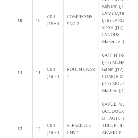
Kelyann (J17)
LAMY Lysandre
C04
COMPIEGNE
10
10
(J18) LANGLOIS
J18H4-
SNC 2
Victor (J17)
LANOUX
Maxence (J17)
CAFFIN Tom
(J17) MENARD
C04
ROUEN CNAR
Gabin (J17)
11
11
J18H4-
1
COMOR Martin
(J17) MOUSSET
Matheo (J17)
CARDE Paul (J17)
BOUDOUX
D'HAUTEFEUILLE
C04
VERSAILLES
THEOPHILE (J17)
12
12
J18H4-
CNV 1
AFARID Bilal (J18)