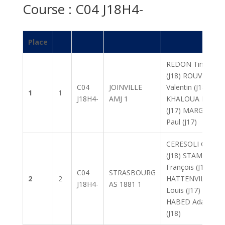
Course : C04 J18H4-
Place
REDON Timeo
(J18) ROUVEAU
C04
JOINVILLE
Valentin (J18)
1
1
J18H4-
AMJ 1
KHALOUA Mael
(J17) MARGOT
Paul (J17)
CERESOLI Giulio
(J18) STAMBACH
François (J17)
C04
STRASBOURG
2
2
HATTENVILLE
J18H4-
AS 1881 1
Louis (J17)
HABED Adam
(J18)