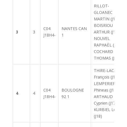
RILLOT-
GLOANEC
MARTIN (J18) DE
BOISRIOU
C04
NANTES CAN
3
3
ARTHUR (J17)
J18H4-
1
NOUVEL
RAPHAËL (J17)
COCHARD
THOMAS (J18)
THIRE-LACAULT
François (J18)
LEMPERIERE
C04
BOULOGNE
Phineas (J17)
4
4
J18H4-
92 1
ARTHAUD
Cyprien (J17)
KURBIEL Luca
(J18)