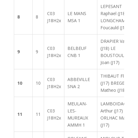
LEPESANT
C03
LE MANS
Raphael (J18)
8
8
J18H2x
MSA 1
LONGCHAMBON
Foucauld (J18)
DRAPIER Valentin
C03
BELBEUF
(J18) LE
9
9
J18H2x
CNB 1
BOUSTOULLER
Joan (J17)
THIBAUT Florian
C03
ABBEVILLE
10
10
(J17) BREGERE
J18H2x
SNA 2
Matheo (J18)
MEULAN-
LAMBOIDAGUET
C03
LES-
Arthur (J17)
11
11
J18H2x
MUREAUX
ORLHAC Matthieu
AMMH 1
(J17)