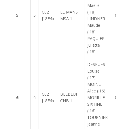
Maelie
C02
LE MANS
(J18)
5
5
07:43.4
J18F4x
MSA 1
LINDNER
Maude
(J18)
PAQUIER
Juliette
(J18)
DESRUES
Louise
(J17)
MOINET
Alice (J16)
C02
BELBEUF
6
6
MORILLE
08:31.6
J18F4x
CNB 1
SIXTINE
(J16)
TOURNIER
Jeanne