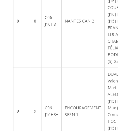
(J16) LEVRA
COUEDELO
(J16) RIVR
C06
8
8
NANTES CAN 2
(J15) DUPO
J16H8+
FRANCOIS (
LUCAS (J15)
CHAMBOST
FÉLIX (J15) 
BODET MA
(S)-23ans
DUVERNEY
Valentin (J1
Martin (J15)
ALEONARD
(J15) NORE
C06
ENCOURAGEMENT
Max (J15) 
9
9
J16H8+
SESN 1
Côme (J16)
HOCHBERG 
(J15) BACQ