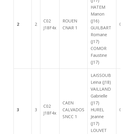
(J17)
HATEM
Manon
C02
ROUEN
(J16)
2
2
07:16.7
J18F4x
CNAR 1
GUILBART
Romane
(J17)
COMOR
Faustine
(J17)
LAISSOUB
Leina (J18)
VAILLAND
Gabrielle
CAEN
(J17)
C02
3
3
CALVADOS
HUREL
07:22.5
J18F4x
SNCC 1
Jeanne
(J17)
LOUVET