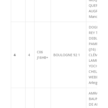
QUERCY Quen
AUGRIS--D
Manon (J16)
DOGLIANI Ar
REY TIMOTH
DEBUIRE AU
PAMPIN Mar
(J16) BALSS
C06
4
4
BOULOGNE 92 1
CLÉMENT (J
J16H8+
LAMIRÉ VICT
YOCHUM PAU
CHELLY MAT
WEBER BU
Arleigh (S)
AMRANE Aris
BAUNAY Ars
DE ANGELI