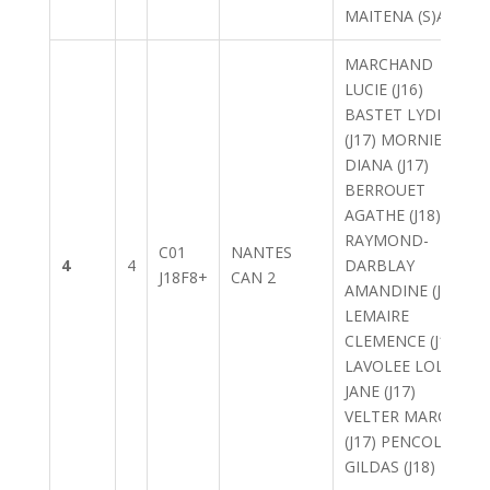
MAITENA (S)A
MARCHAND
LUCIE (J16)
BASTET LYDIE
(J17) MORNIER
DIANA (J17)
BERROUET
AGATHE (J18)
RAYMOND-
C01
NANTES
4
4
DARBLAY
J18F8+
CAN 2
AMANDINE (J18)
LEMAIRE
CLEMENCE (J17)
LAVOLEE LOLA
JANE (J17)
VELTER MARGOT
(J17) PENCOLE
GILDAS (J18)