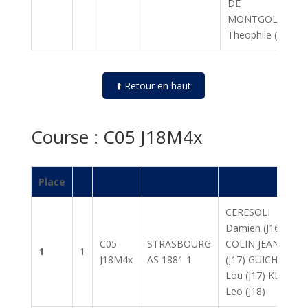
DE
MONTGOLFIER
Theophile (J17)
⬆️ Retour en haut
Course : C05 J18M4x
Place
CERESOLI
Damien (J16)
C05
STRASBOURG
COLIN JEANNE
1
1
J18M4x
AS 1881 1
(J17) GUICHARD
Lou (J17) KLOPP
Leo (J18)