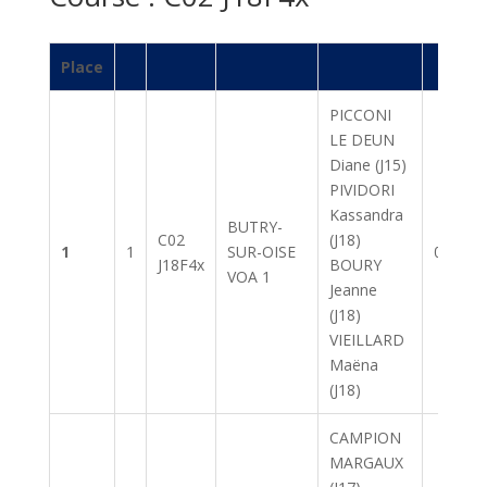
Place
PICCONI
LE DEUN
Diane (J15)
PIVIDORI
Kassandra
BUTRY-
C02
(J18)
1
1
SUR-OISE
07:08.4
J18F4x
BOURY
VOA 1
Jeanne
(J18)
VIEILLARD
Maëna
(J18)
CAMPION
MARGAUX