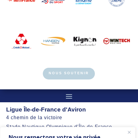
NOUS SOUTENIR
Ligue Île-de-France d'Aviron
4 chemin de la victoire
Stade Nautique Olympique d’Île-de-France
Nous respectons votre vie privée.
77360 Vaires-sur-Marne