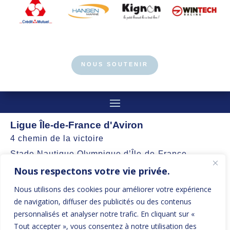
NOUS SOUTENIR
Ligue Île-de-France d'Aviron
4 chemin de la victoire
Stade Nautique Olympique d’Île-de-France
Nous respectons votre vie privée.
77360 Vaires-sur-Marne
Nous utilisons des cookies pour améliorer votre expérience
contact@aviron-iledefrance.org
de navigation, diffuser des publicités ou des contenus
personnalisés et analyser notre trafic. En cliquant sur «
Suivez nos actualités et restez informés
Tout accepter », vous consentez à notre utilisation des