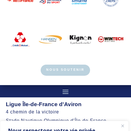
NOUS SOUTENIR
Ligue Île-de-France d'Aviron
4 chemin de la victoire
Stade Nautique Olympique d’Île-de-France
Nous respectons votre vie privée.
77360 Vaires-sur-Marne