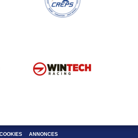
 COOKIES
ANNONCES