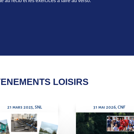
 au recto et les exercices à faire au verso.
VENEMENTS LOISIRS
21 mars 2025, SNL
31 mai 2026, CNF