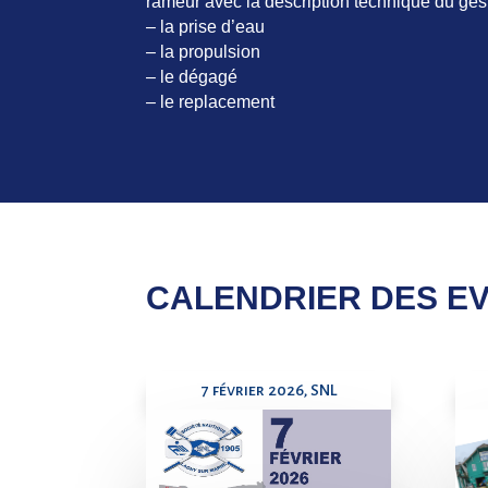
rameur avec la description technique du geste
– la prise d’eau
– la propulsion
– le dégagé
– le replacement
CALENDRIER DES E
7 février 2026, SNL