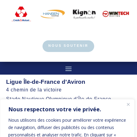
NOUS SOUTENIR
Ligue Île-de-France d'Aviron
4 chemin de la victoire
Stade Nautique Olympique d’Île-de-France
Nous respectons votre vie privée.
77360 Vaires-sur-Marne
Nous utilisons des cookies pour améliorer votre expérience
contact@aviron-iledefrance.org
de navigation, diffuser des publicités ou des contenus
personnalisés et analyser notre trafic. En cliquant sur «