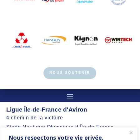
NOUS SOUTENIR
Ligue Île-de-France d'Aviron
4 chemin de la victoire
Stade Nautique Olympique d’Île-de-France
Nous respectons votre vie privée.
77360 Vaires-sur-Marne