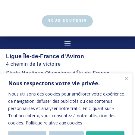
NOUS SOUTENIR
Ligue Île-de-France d'Aviron
4 chemin de la victoire
Stade Nautique Olympique d’Île-de-France
Nous respectons votre vie privée.
77360 Vaires-sur-Marne
Nous utilisons des cookies pour améliorer votre expérience
contact@aviron-iledefrance.org
de navigation, diffuser des publicités ou des contenus
personnalisés et analyser notre trafic. En cliquant sur «
Suivez nos actualités et restez informés
Tout accepter », vous consentez à notre utilisation des
cookies.
Politique relative aux cookies