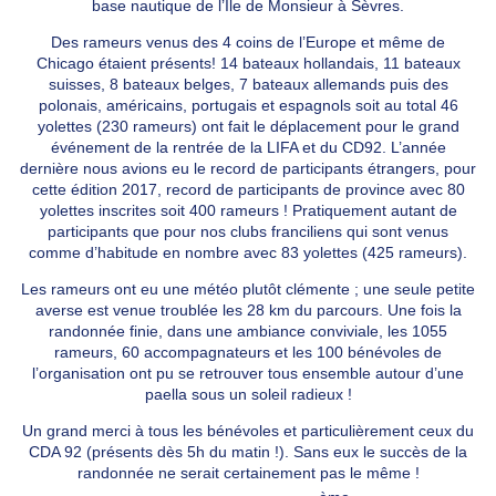
base nautique de l’Île de Monsieur à Sèvres.
Des rameurs venus des 4 coins de l’Europe et même de
Chicago étaient présents! 14 bateaux hollandais, 11 bateaux
suisses, 8 bateaux belges, 7 bateaux allemands puis des
polonais, américains, portugais et espagnols soit au total 46
yolettes (230 rameurs) ont fait le déplacement pour le grand
événement de la rentrée de la LIFA et du CD92. L’année
dernière nous avions eu le record de participants étrangers, pour
cette édition 2017, record de participants de province avec 80
yolettes inscrites soit 400 rameurs ! Pratiquement autant de
participants que pour nos clubs franciliens qui sont venus
comme d’habitude en nombre avec 83 yolettes (425 rameurs).
Les rameurs ont eu une météo plutôt clémente ; une seule petite
averse est venue troublée les 28 km du parcours. Une fois la
randonnée finie, dans une ambiance conviviale, les 1055
rameurs, 60 accompagnateurs et les 100 bénévoles de
l’organisation ont pu se retrouver tous ensemble autour d’une
paella sous un soleil radieux !
Un grand merci à tous les bénévoles et particulièrement ceux du
CDA 92 (présents dès 5h du matin !). Sans eux le succès de la
randonnée ne serait certainement pas le même !