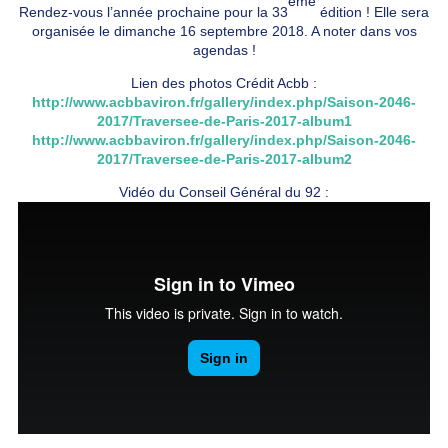
ème
Rendez-vous l’année prochaine pour la 33
édition ! Elle sera
organisée le dimanche 16 septembre 2018. A noter dans vos
agendas !
Lien des photos Crédit Acbb :
http://www.acbbaviron.fr/gallery/index.php/Saison-2046-
2017/Traversee-de-Paris-2017-album1
http://www.acbbaviron.fr/gallery/index.php/Saison-2046-
2017/Traversee-de-Paris-2017-album2
Vidéo du Conseil Général du 92 :