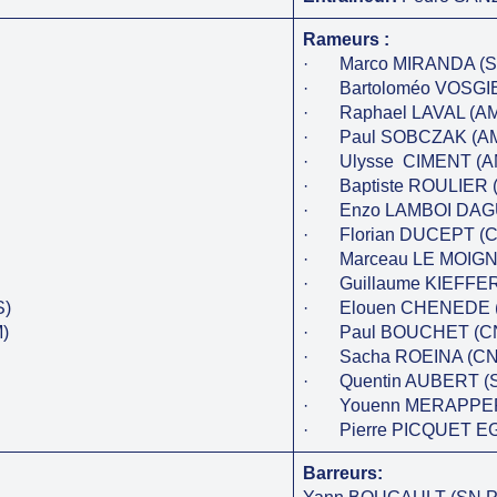
Rameurs :
· Marco MIRANDA (S
· Bartoloméo VOSGIE
· Raphael LAVAL (AM
· Paul SOBCZAK (AM
· Ulysse CIMENT (A
· Baptiste ROULIER 
· Enzo LAMBOI DAG
· Florian DUCEPT (C
· Marceau LE MOIGN 
· Guillaume KIEFFER 
S)
· Elouen CHENEDE 
)
· Paul BOUCHET (C
· Sacha ROEINA (CN
· Quentin AUBERT (S
· Youenn MERAPPERE
· Pierre PICQUET EGL
Barreurs: