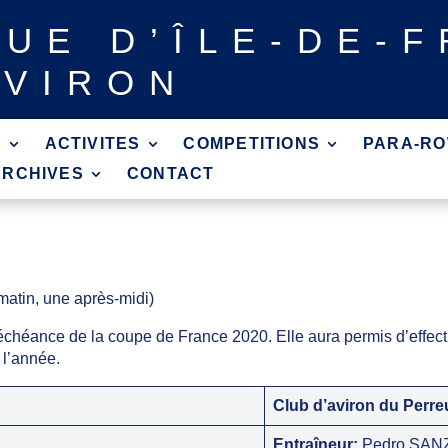
GUE
D’ÎLE-DE-
AVIRON
?
ACTIVITES
COMPETITIONS
PARA-RO
ARCHIVES
CONTACT
matin, une après-midi)
’échéance de la coupe de France 2020. Elle aura permis d’effectu
 l’année.
Club d’aviron du Perre
Entraîneur:
Pedro SAN