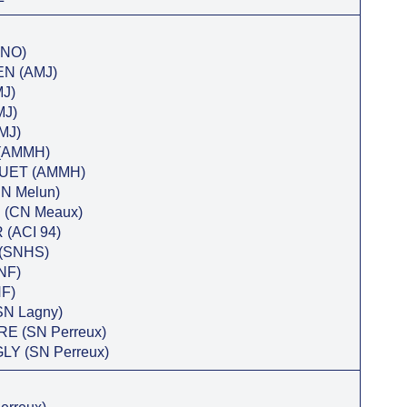
NO)
N (AMJ)
J)
J)
MJ)
(AMMH)
UET (AMMH)
N Melun)
(CN Meaux)
(ACI 94)
(SNHS)
NF)
F)
N Lagny)
 (SN Perreux)
Y (SN Perreux)