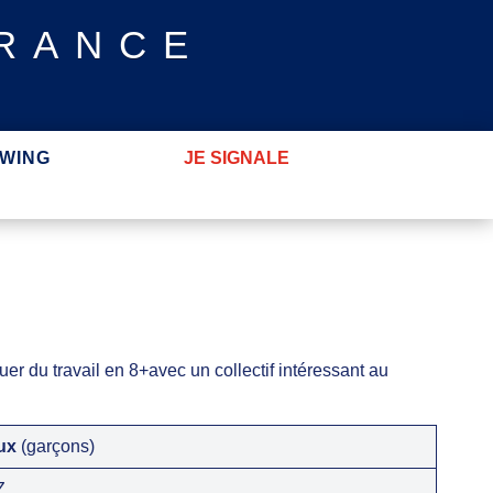
FRANCE
WING
JE SIGNALE
er du travail en 8+avec un collectif intéressant au
ux
(garçons)
Z