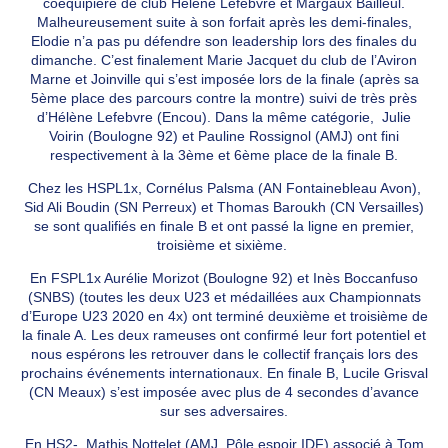
coéquipière de club Hélène Lefèbvre et Margaux Bailleul.
Malheureusement suite à son forfait après les demi-finales,
Elodie n’a pas pu défendre son leadership lors des finales du
dimanche. C’est finalement Marie Jacquet du club de l’Aviron
Marne et Joinville qui s’est imposée lors de la finale (après sa
5ème place des parcours contre la montre) suivi de très près
d’Hélène Lefebvre (Encou). Dans la même catégorie, Julie
Voirin (Boulogne 92) et Pauline Rossignol (AMJ) ont fini
respectivement à la 3ème et 6ème place de la finale B.
Chez les HSPL1x, Cornélus Palsma (AN Fontainebleau Avon),
Sid Ali Boudin (SN Perreux) et Thomas Baroukh (CN Versailles)
se sont qualifiés en finale B et ont passé la ligne en premier,
troisième et sixième.
En FSPL1x Aurélie Morizot (Boulogne 92) et Inès Boccanfuso
(SNBS) (toutes les deux U23 et médaillées aux Championnats
d’Europe U23 2020 en 4x) ont terminé deuxième et troisième de
la finale A. Les deux rameuses ont confirmé leur fort potentiel et
nous espérons les retrouver dans le collectif français lors des
prochains événements internationaux. En finale B, Lucile Grisval
(CN Meaux) s’est imposée avec plus de 4 secondes d’avance
sur ses adversaires.
En HS2-, Mathis Nottelet (AMJ, Pôle espoir IDF) associé à Tom