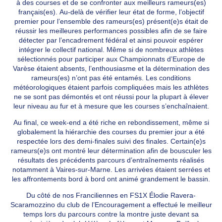
à des courses et de se confronter aux meilleurs rameurs(es)
français(es). Au-delà de vérifier leur état de forme, l’objectif
premier pour l’ensemble des rameurs(es) présent(e)s était de
réussir les meilleures performances possibles afin de se faire
détecter par l’encadrement fédéral et ainsi pouvoir espérer
intégrer le collectif national. Même si de nombreux athlètes
sélectionnés pour participer aux Championnats d’Europe de
Varèse étaient absents, l’enthousiasme et la détermination des
rameurs(es) n’ont pas été entamés. Les conditions
météorologiques étaient parfois compliquées mais les athlètes
ne se sont pas démontés et ont réussi pour la plupart à élever
leur niveau au fur et à mesure que les courses s’enchaînaient.
Au final, ce week-end a été riche en rebondissement, même si
globalement la hiérarchie des courses du premier jour a été
respectée lors des demi-finales suivi des finales. Certain(e)s
rameurs(e)s ont montré leur détermination afin de bousculer les
résultats des précédents parcours d’entraînements réalisés
notamment à Vaires-sur-Marne. Les arrivées étaient serrées et
les affrontements bord à bord ont animé grandement le bassin.
Du côté de nos Franciliennes en FS1X Élodie Ravera-
Scaramozzino du club de l’Encouragement a effectué le meilleur
temps lors du parcours contre la montre juste devant sa