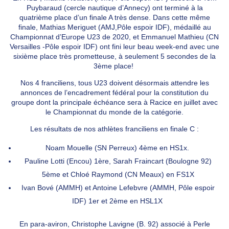
Puybaraud (cercle nautique d’Annecy) ont terminé à la
quatrième place d’un finale A très dense. Dans cette même
finale, Mathias Meriguet (AMJ,Pôle espoir IDF), médaillé au
Championnat d’Europe U23 de 2020, et Emmanuel Mathieu (CN
Versailles -Pôle espoir IDF) ont fini leur beau week-end avec une
sixième place très prometteuse, à seulement 5 secondes de la
3ème place!
Nos 4 franciliens, tous U23 doivent désormais attendre les
annonces de l’encadrement fédéral pour la constitution du
groupe dont la principale échéance sera à Racice en juillet avec
le Championnat du monde de la catégorie.
Les résultats de nos athlètes franciliens en finale C :
Noam Mouelle (SN Perreux) 4ème en HS1x.
Pauline Lotti (Encou) 1ère, Sarah Fraincart (Boulogne 92)
5ème et Chloé Raymond (CN Meaux) en FS1X
Ivan Bové (AMMH) et Antoine Lefebvre (AMMH, Pôle espoir
IDF) 1er et 2ème en HSL1X
En para-aviron, Christophe Lavigne (B. 92) associé à Perle