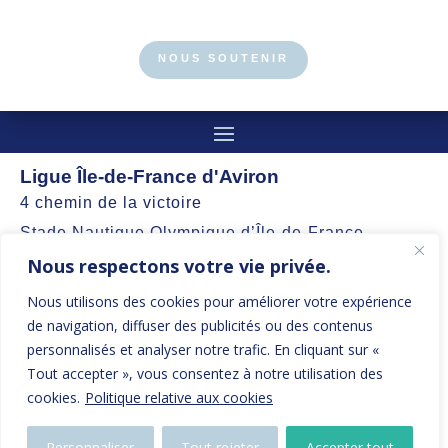
NOUS SOUTENIR
Ligue Île-de-France d'Aviron
4 chemin de la victoire
Stade Nautique Olympique d’Île-de-France
Nous respectons votre vie privée.
77360 Vaires-sur-Marne
Nous utilisons des cookies pour améliorer votre expérience
contact@aviron-iledefrance.org
de navigation, diffuser des publicités ou des contenus
personnalisés et analyser notre trafic. En cliquant sur «
Suivez nos actualités et restez informés
Tout accepter », vous consentez à notre utilisation des
cookies.
Politique relative aux cookies
Personnaliser
Tout rejeter
Accepter tout